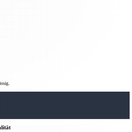
ässig.
lität