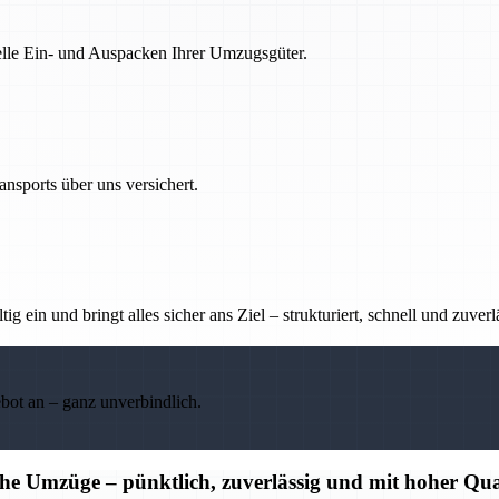
nelle Ein- und Auspacken Ihrer Umzugsgüter.
nsports über uns versichert.
g ein und bringt alles sicher ans Ziel – strukturiert, schnell und zuverl
ebot an – ganz unverbindlich.
che Umzüge – pünktlich, zuverlässig und mit hoher Qua