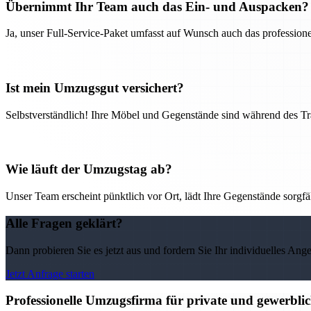
Übernimmt Ihr Team auch das Ein- und Auspacken?
Ja, unser Full-Service-Paket umfasst auf Wunsch auch das professio
Ist mein Umzugsgut versichert?
Selbstverständlich! Ihre Möbel und Gegenstände sind während des Tra
Wie läuft der Umzugstag ab?
Unser Team erscheint pünktlich vor Ort, lädt Ihre Gegenstände sorgfälti
Alle Fragen geklärt?
Dann probieren Sie es jetzt aus und fordern Sie Ihr individuelles Ang
Jetzt Anfrage starten
Professionelle Umzugsfirma für private und gewerbli