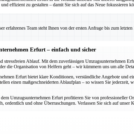
nd effizient zu gestalten – damit Sie sich auf das Neue fokussieren k
 erfahrenes Team steht Ihnen von der ersten Anfrage bis zum letzten Ka
ternehmen Erfurt – einfach und sicher
nd stressfreien Ablauf. Mit dem zuverlässigen Umzugsunternehmen Erfur
oder die Organisation von Helfern geht – wir kümmern uns um alle Detai
en Erfurt bietet klare Konditionen, verständliche Angebote und eine d
llen einen maßgeschneiderten Ablaufplan – so wissen Sie jederzeit, 
it dem Umzugsunternehmen Erfurt profitieren Sie von professioneller O
lich, ordentlich und ohne Überraschungen. Verlassen Sie sich auf uns