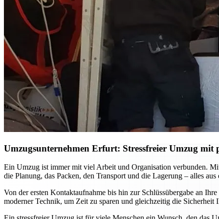
Umzugsunternehmen Erfurt: Stressfreier Umzug mit p
Ein Umzug ist immer mit viel Arbeit und Organisation verbunden. M
die Planung, das Packen, den Transport und die Lagerung – alles aus
Von der ersten Kontaktaufnahme bis hin zur Schlüssübergabe an Ihre
moderner Technik, um Zeit zu sparen und gleichzeitig die Sicherhei
Ein stressfreier Umzug ist für viele Menschen ein Wunsch, den das U