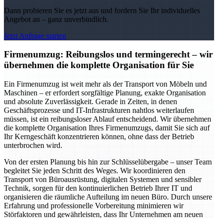
Dann probieren Sie es jetzt aus und fordern Sie Ihr individuelles
Angebot an – ganz unverbindlich.
Jetzt Anfrage starten
Firmenumzug: Reibungslos und termingerecht – wir
übernehmen die komplette Organisation für Sie
Ein Firmenumzug ist weit mehr als der Transport von Möbeln und
Maschinen – er erfordert sorgfältige Planung, exakte Organisation
und absolute Zuverlässigkeit. Gerade in Zeiten, in denen
Geschäftsprozesse und IT-Infrastrukturen nahtlos weiterlaufen
müssen, ist ein reibungsloser Ablauf entscheidend. Wir übernehmen
die komplette Organisation Ihres Firmenumzugs, damit Sie sich auf
Ihr Kerngeschäft konzentrieren können, ohne dass der Betrieb
unterbrochen wird.
Von der ersten Planung bis hin zur Schlüsselübergabe – unser Team
begleitet Sie jeden Schritt des Weges. Wir koordinieren den
Transport von Büroausrüstung, digitalen Systemen und sensibler
Technik, sorgen für den kontinuierlichen Betrieb Ihrer IT und
organisieren die räumliche Aufteilung im neuen Büro. Durch unsere
Erfahrung und professionelle Vorbereitung minimieren wir
Störfaktoren und gewährleisten, dass Ihr Unternehmen am neuen