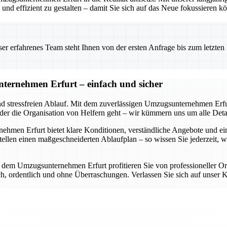
nd effizient zu gestalten – damit Sie sich auf das Neue fokussieren k
 erfahrenes Team steht Ihnen von der ersten Anfrage bis zum letzten Ka
ternehmen Erfurt – einfach und sicher
nd stressfreien Ablauf. Mit dem zuverlässigen Umzugsunternehmen Erfur
oder die Organisation von Helfern geht – wir kümmern uns um alle Detai
en Erfurt bietet klare Konditionen, verständliche Angebote und eine d
llen einen maßgeschneiderten Ablaufplan – so wissen Sie jederzeit, 
it dem Umzugsunternehmen Erfurt profitieren Sie von professioneller O
lich, ordentlich und ohne Überraschungen. Verlassen Sie sich auf uns