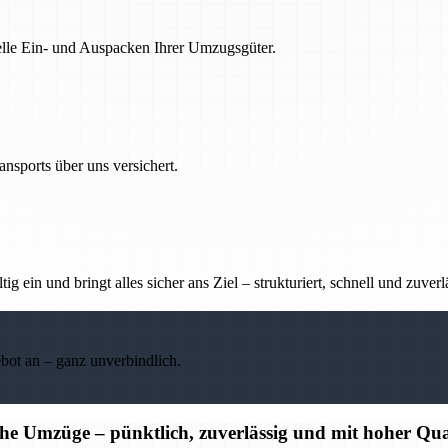
nelle Ein- und Auspacken Ihrer Umzugsgüter.
nsports über uns versichert.
g ein und bringt alles sicher ans Ziel – strukturiert, schnell und zuverl
ebot an – ganz unverbindlich.
che Umzüge – pünktlich, zuverlässig und mit hoher Qua