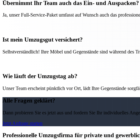
Übernimmt Ihr Team auch das Ein- und Auspacken?
Ja, unser Full-Service-Paket umfasst auf Wunsch auch das professio
Ist mein Umzugsgut versichert?
Selbstverständlich! Ihre Möbel und Gegenstände sind während des Tra
Wie läuft der Umzugstag ab?
Unser Team erscheint pünktlich vor Ort, lädt Ihre Gegenstände sorgfälti
Alle Fragen geklärt?
Dann probieren Sie es jetzt aus und fordern Sie Ihr individuelles Ang
Jetzt Anfrage starten
Professionelle Umzugsfirma für private und gewerbli