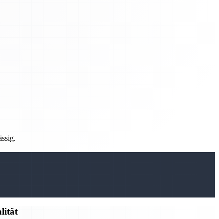
ässig.
lität