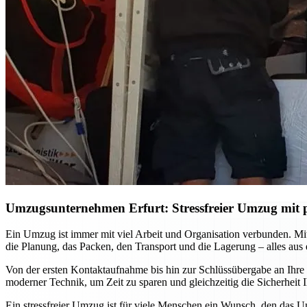
Umzugsunternehmen Erfurt: Stressfreier Umzug mit p
Ein Umzug ist immer mit viel Arbeit und Organisation verbunden. M
die Planung, das Packen, den Transport und die Lagerung – alles aus
Von der ersten Kontaktaufnahme bis hin zur Schlüssübergabe an Ihre
moderner Technik, um Zeit zu sparen und gleichzeitig die Sicherhei
Ein stressfreier Umzug ist für viele Menschen ein Wunsch, den das U