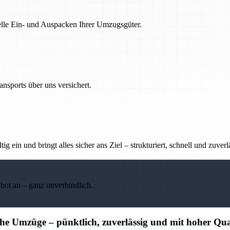
nelle Ein- und Auspacken Ihrer Umzugsgüter.
nsports über uns versichert.
g ein und bringt alles sicher ans Ziel – strukturiert, schnell und zuverl
ebot an – ganz unverbindlich.
che Umzüge – pünktlich, zuverlässig und mit hoher Qua