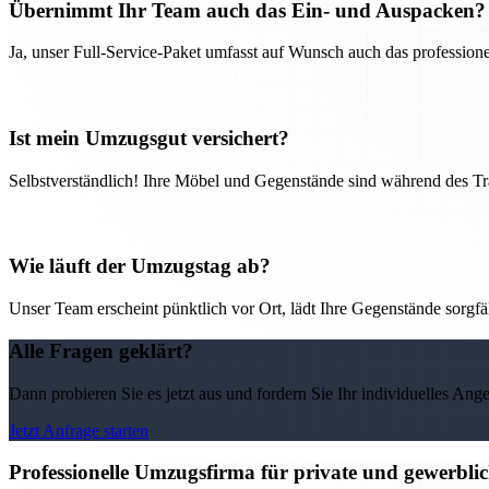
Übernimmt Ihr Team auch das Ein- und Auspacken?
Ja, unser Full-Service-Paket umfasst auf Wunsch auch das professio
Ist mein Umzugsgut versichert?
Selbstverständlich! Ihre Möbel und Gegenstände sind während des Tra
Wie läuft der Umzugstag ab?
Unser Team erscheint pünktlich vor Ort, lädt Ihre Gegenstände sorgfälti
Alle Fragen geklärt?
Dann probieren Sie es jetzt aus und fordern Sie Ihr individuelles Ang
Jetzt Anfrage starten
Professionelle Umzugsfirma für private und gewerbli