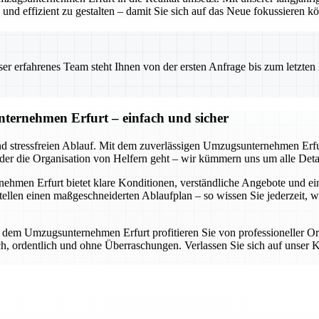
nd effizient zu gestalten – damit Sie sich auf das Neue fokussieren k
 erfahrenes Team steht Ihnen von der ersten Anfrage bis zum letzten Ka
ternehmen Erfurt – einfach und sicher
nd stressfreien Ablauf. Mit dem zuverlässigen Umzugsunternehmen Erfur
oder die Organisation von Helfern geht – wir kümmern uns um alle Detai
en Erfurt bietet klare Konditionen, verständliche Angebote und eine d
llen einen maßgeschneiderten Ablaufplan – so wissen Sie jederzeit, 
it dem Umzugsunternehmen Erfurt profitieren Sie von professioneller O
lich, ordentlich und ohne Überraschungen. Verlassen Sie sich auf uns