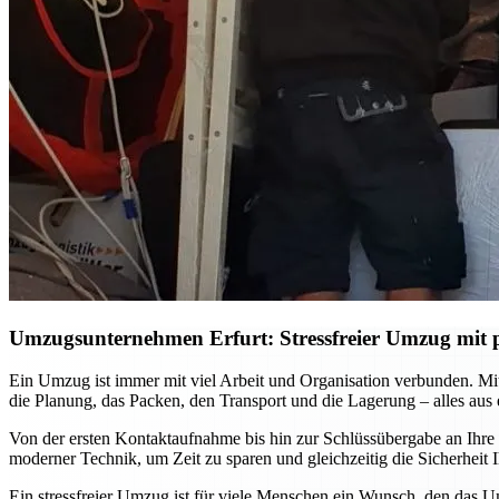
Umzugsunternehmen Erfurt: Stressfreier Umzug mit p
Ein Umzug ist immer mit viel Arbeit und Organisation verbunden. M
die Planung, das Packen, den Transport und die Lagerung – alles aus
Von der ersten Kontaktaufnahme bis hin zur Schlüssübergabe an Ihre
moderner Technik, um Zeit zu sparen und gleichzeitig die Sicherhei
Ein stressfreier Umzug ist für viele Menschen ein Wunsch, den das U