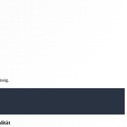
ässig.
lität