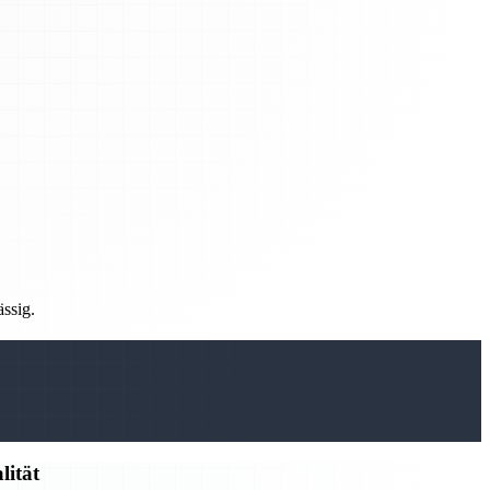
ässig.
lität