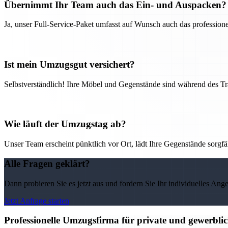
Übernimmt Ihr Team auch das Ein- und Auspacken?
Ja, unser Full-Service-Paket umfasst auf Wunsch auch das professio
Ist mein Umzugsgut versichert?
Selbstverständlich! Ihre Möbel und Gegenstände sind während des Tra
Wie läuft der Umzugstag ab?
Unser Team erscheint pünktlich vor Ort, lädt Ihre Gegenstände sorgfälti
Alle Fragen geklärt?
Dann probieren Sie es jetzt aus und fordern Sie Ihr individuelles Ang
Jetzt Anfrage starten
Professionelle Umzugsfirma für private und gewerbli