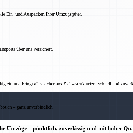
nelle Ein- und Auspacken Ihrer Umzugsgüter.
nsports über uns versichert.
g ein und bringt alles sicher ans Ziel – strukturiert, schnell und zuverl
ebot an – ganz unverbindlich.
che Umzüge – pünktlich, zuverlässig und mit hoher Qua