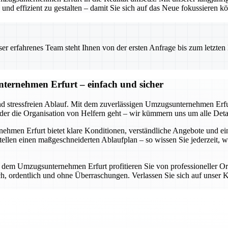
nd effizient zu gestalten – damit Sie sich auf das Neue fokussieren k
 erfahrenes Team steht Ihnen von der ersten Anfrage bis zum letzten Ka
ternehmen Erfurt – einfach und sicher
nd stressfreien Ablauf. Mit dem zuverlässigen Umzugsunternehmen Erfur
oder die Organisation von Helfern geht – wir kümmern uns um alle Detai
en Erfurt bietet klare Konditionen, verständliche Angebote und eine d
llen einen maßgeschneiderten Ablaufplan – so wissen Sie jederzeit, 
it dem Umzugsunternehmen Erfurt profitieren Sie von professioneller O
lich, ordentlich und ohne Überraschungen. Verlassen Sie sich auf uns