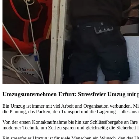
Umzugsunternehmen Erfurt: Stressfreier Umzug mit p
Ein Umzug ist immer mit viel Arbeit und Organisation verbunden. M
die Planung, das Packen, den Transport und die Lagerung – alles aus
Von der ersten Kontaktaufnahme bis hin zur Schlüssübergabe an Ihre
moderner Technik, um Zeit zu sparen und gleichzeitig die Sicherhei
Ein stressfreier Umzug ist für viele Menschen ein Wunsch, den das U