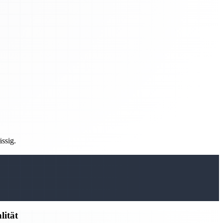
ässig.
lität