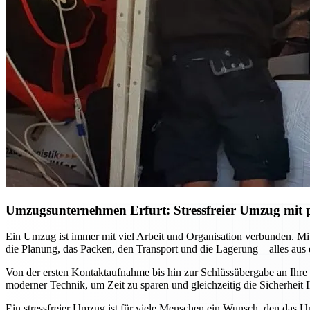
Umzugsunternehmen Erfurt: Stressfreier Umzug mit p
Ein Umzug ist immer mit viel Arbeit und Organisation verbunden. M
die Planung, das Packen, den Transport und die Lagerung – alles aus
Von der ersten Kontaktaufnahme bis hin zur Schlüssübergabe an Ihre
moderner Technik, um Zeit zu sparen und gleichzeitig die Sicherhei
Ein stressfreier Umzug ist für viele Menschen ein Wunsch, den das U