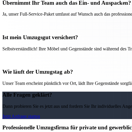
Übernimmt Ihr Team auch das Ein- und Auspacken?
Ja, unser Full-Service-Paket umfasst auf Wunsch auch das professio
Ist mein Umzugsgut versichert?
Selbstverständlich! Ihre Möbel und Gegenstände sind während des Tra
Wie läuft der Umzugstag ab?
Unser Team erscheint pünktlich vor Ort, lädt Ihre Gegenstände sorgfälti
Alle Fragen geklärt?
Dann probieren Sie es jetzt aus und fordern Sie Ihr individuelles Ang
Jetzt Anfrage starten
Professionelle Umzugsfirma für private und gewerbli