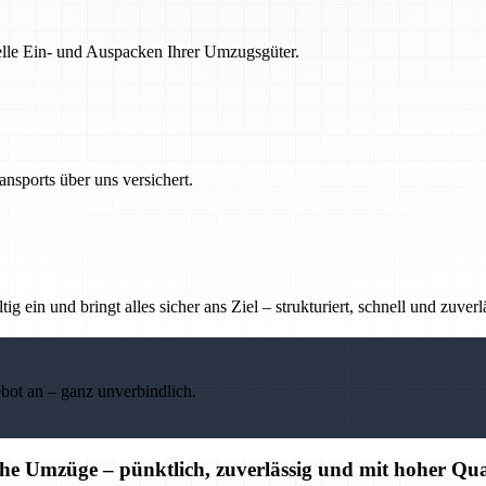
nelle Ein- und Auspacken Ihrer Umzugsgüter.
nsports über uns versichert.
g ein und bringt alles sicher ans Ziel – strukturiert, schnell und zuverl
ebot an – ganz unverbindlich.
che Umzüge – pünktlich, zuverlässig und mit hoher Qua