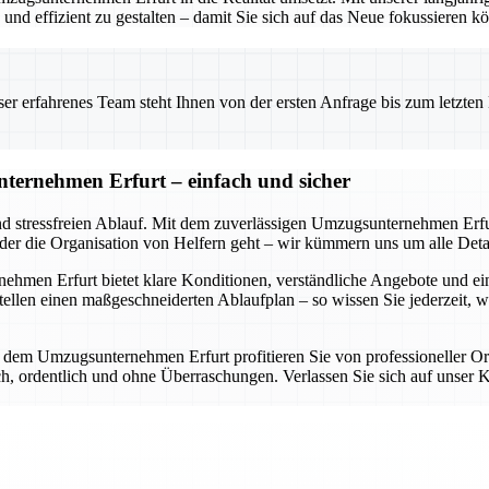
nd effizient zu gestalten – damit Sie sich auf das Neue fokussieren k
 erfahrenes Team steht Ihnen von der ersten Anfrage bis zum letzten Ka
ternehmen Erfurt – einfach und sicher
nd stressfreien Ablauf. Mit dem zuverlässigen Umzugsunternehmen Erfur
oder die Organisation von Helfern geht – wir kümmern uns um alle Detai
en Erfurt bietet klare Konditionen, verständliche Angebote und eine d
llen einen maßgeschneiderten Ablaufplan – so wissen Sie jederzeit, 
it dem Umzugsunternehmen Erfurt profitieren Sie von professioneller O
lich, ordentlich und ohne Überraschungen. Verlassen Sie sich auf uns