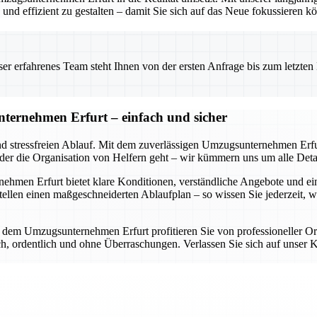
nd effizient zu gestalten – damit Sie sich auf das Neue fokussieren k
 erfahrenes Team steht Ihnen von der ersten Anfrage bis zum letzten Ka
ternehmen Erfurt – einfach und sicher
nd stressfreien Ablauf. Mit dem zuverlässigen Umzugsunternehmen Erfur
oder die Organisation von Helfern geht – wir kümmern uns um alle Detai
en Erfurt bietet klare Konditionen, verständliche Angebote und eine d
llen einen maßgeschneiderten Ablaufplan – so wissen Sie jederzeit, 
it dem Umzugsunternehmen Erfurt profitieren Sie von professioneller O
lich, ordentlich und ohne Überraschungen. Verlassen Sie sich auf uns