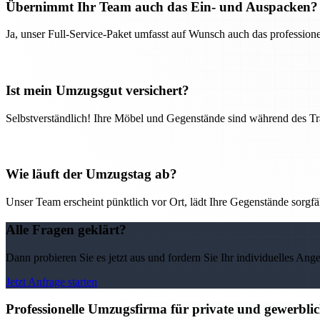
Übernimmt Ihr Team auch das Ein- und Auspacken?
Ja, unser Full-Service-Paket umfasst auf Wunsch auch das professio
Ist mein Umzugsgut versichert?
Selbstverständlich! Ihre Möbel und Gegenstände sind während des Tra
Wie läuft der Umzugstag ab?
Unser Team erscheint pünktlich vor Ort, lädt Ihre Gegenstände sorgfälti
Alle Fragen geklärt?
Dann probieren Sie es jetzt aus und fordern Sie Ihr individuelles Ang
Jetzt Anfrage starten
Professionelle Umzugsfirma für private und gewerbli