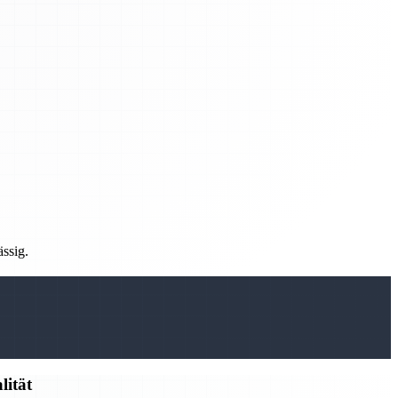
ässig.
lität