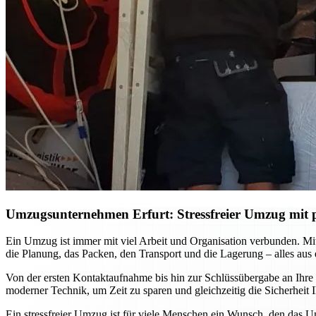
Umzugsunternehmen Erfurt: Stressfreier Umzug mit p
Ein Umzug ist immer mit viel Arbeit und Organisation verbunden. M
die Planung, das Packen, den Transport und die Lagerung – alles aus
Von der ersten Kontaktaufnahme bis hin zur Schlüssübergabe an Ihre
moderner Technik, um Zeit zu sparen und gleichzeitig die Sicherhei
Ein stressfreier Umzug ist für viele Menschen ein Wunsch, den das U