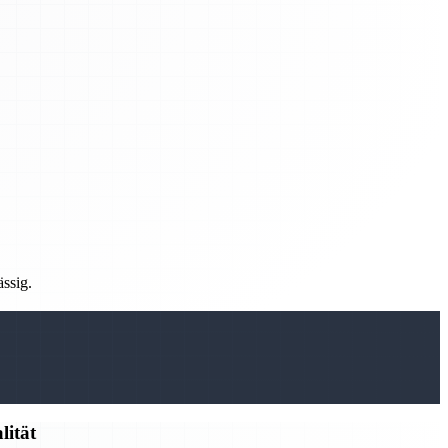
ässig.
lität