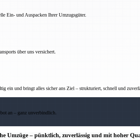
nelle Ein- und Auspacken Ihrer Umzugsgüter.
nsports über uns versichert.
g ein und bringt alles sicher ans Ziel – strukturiert, schnell und zuverl
ebot an – ganz unverbindlich.
che Umzüge – pünktlich, zuverlässig und mit hoher Qua