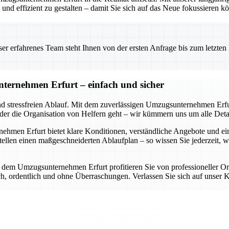
nd effizient zu gestalten – damit Sie sich auf das Neue fokussieren k
 erfahrenes Team steht Ihnen von der ersten Anfrage bis zum letzten Ka
ternehmen Erfurt – einfach und sicher
nd stressfreien Ablauf. Mit dem zuverlässigen Umzugsunternehmen Erfur
oder die Organisation von Helfern geht – wir kümmern uns um alle Detai
en Erfurt bietet klare Konditionen, verständliche Angebote und eine d
llen einen maßgeschneiderten Ablaufplan – so wissen Sie jederzeit, 
it dem Umzugsunternehmen Erfurt profitieren Sie von professioneller O
lich, ordentlich und ohne Überraschungen. Verlassen Sie sich auf uns