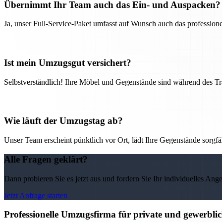
Übernimmt Ihr Team auch das Ein- und Auspacken?
Ja, unser Full-Service-Paket umfasst auf Wunsch auch das professio
Ist mein Umzugsgut versichert?
Selbstverständlich! Ihre Möbel und Gegenstände sind während des Tra
Wie läuft der Umzugstag ab?
Unser Team erscheint pünktlich vor Ort, lädt Ihre Gegenstände sorgfälti
Alle Fragen geklärt?
Dann probieren Sie es jetzt aus und fordern Sie Ihr individuelles Ang
Jetzt Anfrage starten
Professionelle Umzugsfirma für private und gewerbli