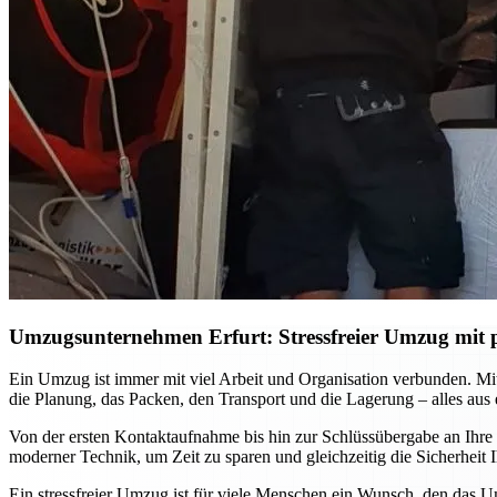
Umzugsunternehmen Erfurt: Stressfreier Umzug mit p
Ein Umzug ist immer mit viel Arbeit und Organisation verbunden. M
die Planung, das Packen, den Transport und die Lagerung – alles aus
Von der ersten Kontaktaufnahme bis hin zur Schlüssübergabe an Ihre
moderner Technik, um Zeit zu sparen und gleichzeitig die Sicherhei
Ein stressfreier Umzug ist für viele Menschen ein Wunsch, den das U