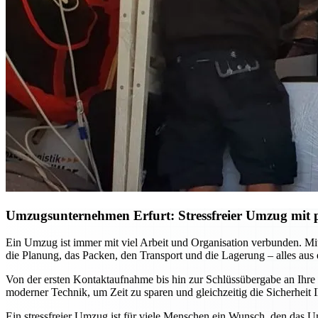
Umzugsunternehmen Erfurt: Stressfreier Umzug mit p
Ein Umzug ist immer mit viel Arbeit und Organisation verbunden. M
die Planung, das Packen, den Transport und die Lagerung – alles aus
Von der ersten Kontaktaufnahme bis hin zur Schlüssübergabe an Ihre
moderner Technik, um Zeit zu sparen und gleichzeitig die Sicherhei
Ein stressfreier Umzug ist für viele Menschen ein Wunsch, den das U