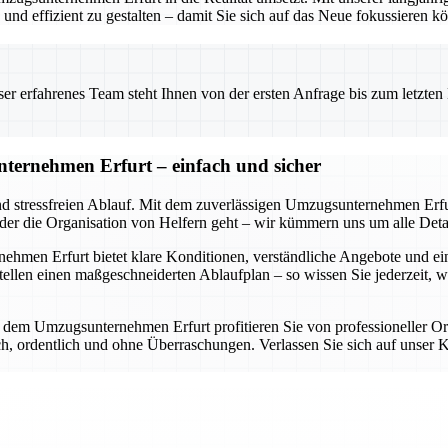
nd effizient zu gestalten – damit Sie sich auf das Neue fokussieren k
 erfahrenes Team steht Ihnen von der ersten Anfrage bis zum letzten Ka
ternehmen Erfurt – einfach und sicher
nd stressfreien Ablauf. Mit dem zuverlässigen Umzugsunternehmen Erfur
oder die Organisation von Helfern geht – wir kümmern uns um alle Detai
en Erfurt bietet klare Konditionen, verständliche Angebote und eine d
llen einen maßgeschneiderten Ablaufplan – so wissen Sie jederzeit, 
it dem Umzugsunternehmen Erfurt profitieren Sie von professioneller O
lich, ordentlich und ohne Überraschungen. Verlassen Sie sich auf uns