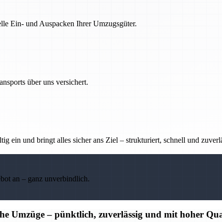
nelle Ein- und Auspacken Ihrer Umzugsgüter.
nsports über uns versichert.
g ein und bringt alles sicher ans Ziel – strukturiert, schnell und zuverl
ebot an – ganz unverbindlich.
che Umzüge – pünktlich, zuverlässig und mit hoher Qua