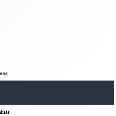
ässig.
lität