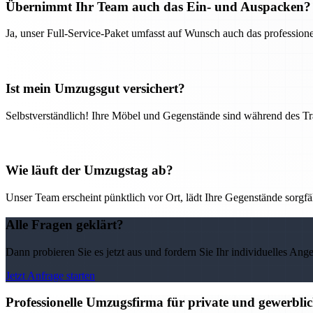
Übernimmt Ihr Team auch das Ein- und Auspacken?
Ja, unser Full-Service-Paket umfasst auf Wunsch auch das professio
Ist mein Umzugsgut versichert?
Selbstverständlich! Ihre Möbel und Gegenstände sind während des Tra
Wie läuft der Umzugstag ab?
Unser Team erscheint pünktlich vor Ort, lädt Ihre Gegenstände sorgfälti
Alle Fragen geklärt?
Dann probieren Sie es jetzt aus und fordern Sie Ihr individuelles Ang
Jetzt Anfrage starten
Professionelle Umzugsfirma für private und gewerbli