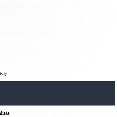
ässig.
lität