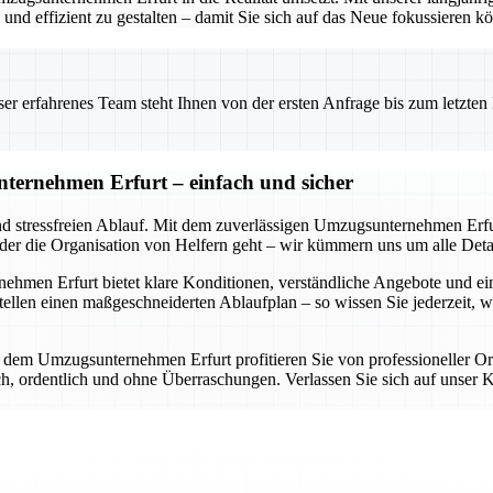
nd effizient zu gestalten – damit Sie sich auf das Neue fokussieren k
 erfahrenes Team steht Ihnen von der ersten Anfrage bis zum letzten Ka
ternehmen Erfurt – einfach und sicher
nd stressfreien Ablauf. Mit dem zuverlässigen Umzugsunternehmen Erfur
oder die Organisation von Helfern geht – wir kümmern uns um alle Detai
en Erfurt bietet klare Konditionen, verständliche Angebote und eine d
llen einen maßgeschneiderten Ablaufplan – so wissen Sie jederzeit, 
it dem Umzugsunternehmen Erfurt profitieren Sie von professioneller O
lich, ordentlich und ohne Überraschungen. Verlassen Sie sich auf uns