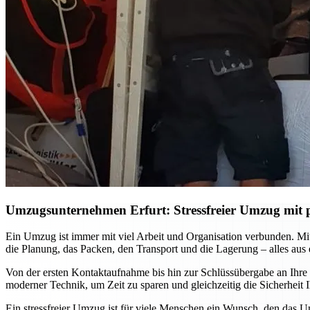
Umzugsunternehmen Erfurt: Stressfreier Umzug mit p
Ein Umzug ist immer mit viel Arbeit und Organisation verbunden. M
die Planung, das Packen, den Transport und die Lagerung – alles aus
Von der ersten Kontaktaufnahme bis hin zur Schlüssübergabe an Ihre
moderner Technik, um Zeit zu sparen und gleichzeitig die Sicherhei
Ein stressfreier Umzug ist für viele Menschen ein Wunsch, den das U