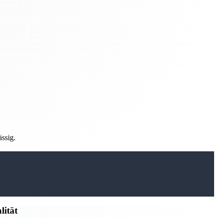
ässig.
lität