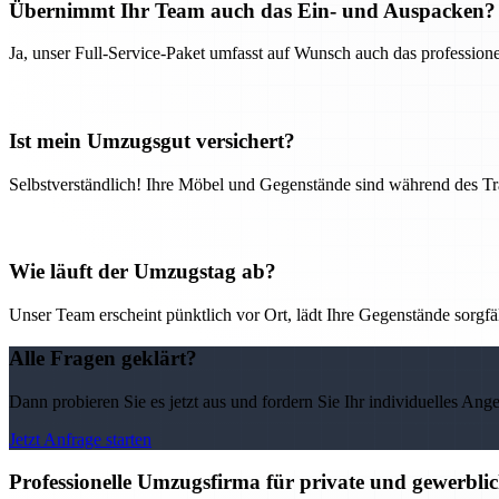
Übernimmt Ihr Team auch das Ein- und Auspacken?
Ja, unser Full-Service-Paket umfasst auf Wunsch auch das professio
Ist mein Umzugsgut versichert?
Selbstverständlich! Ihre Möbel und Gegenstände sind während des Tra
Wie läuft der Umzugstag ab?
Unser Team erscheint pünktlich vor Ort, lädt Ihre Gegenstände sorgfälti
Alle Fragen geklärt?
Dann probieren Sie es jetzt aus und fordern Sie Ihr individuelles Ang
Jetzt Anfrage starten
Professionelle Umzugsfirma für private und gewerbli