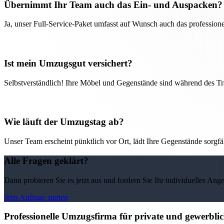
Übernimmt Ihr Team auch das Ein- und Auspacken?
Ja, unser Full-Service-Paket umfasst auf Wunsch auch das professio
Ist mein Umzugsgut versichert?
Selbstverständlich! Ihre Möbel und Gegenstände sind während des Tra
Wie läuft der Umzugstag ab?
Unser Team erscheint pünktlich vor Ort, lädt Ihre Gegenstände sorgfälti
Alle Fragen geklärt?
Dann probieren Sie es jetzt aus und fordern Sie Ihr individuelles Ang
Jetzt Anfrage starten
Professionelle Umzugsfirma für private und gewerbli