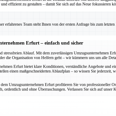
nd effizient zu gestalten – damit Sie sich auf das Neue fokussieren k
 erfahrenes Team steht Ihnen von der ersten Anfrage bis zum letzten Ka
ternehmen Erfurt – einfach und sicher
nd stressfreien Ablauf. Mit dem zuverlässigen Umzugsunternehmen Erfur
oder die Organisation von Helfern geht – wir kümmern uns um alle Detai
en Erfurt bietet klare Konditionen, verständliche Angebote und eine d
llen einen maßgeschneiderten Ablaufplan – so wissen Sie jederzeit, 
it dem Umzugsunternehmen Erfurt profitieren Sie von professioneller O
lich, ordentlich und ohne Überraschungen. Verlassen Sie sich auf uns