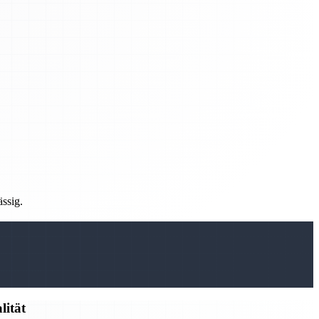
ässig.
lität