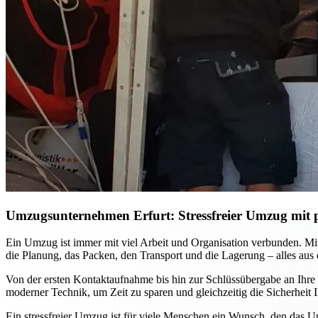
Umzugsunternehmen Erfurt: Stressfreier Umzug mit p
Ein Umzug ist immer mit viel Arbeit und Organisation verbunden. M
die Planung, das Packen, den Transport und die Lagerung – alles aus
Von der ersten Kontaktaufnahme bis hin zur Schlüssübergabe an Ihre
moderner Technik, um Zeit zu sparen und gleichzeitig die Sicherhei
Ein stressfreier Umzug ist für viele Menschen ein Wunsch, den das U