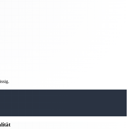
ässig.
lität