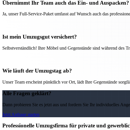
Übernimmt Ihr Team auch das Ein- und Auspacken?
Ja, unser Full-Service-Paket umfasst auf Wunsch auch das professio
Ist mein Umzugsgut versichert?
Selbstverständlich! Ihre Möbel und Gegenstände sind während des Tra
Wie läuft der Umzugstag ab?
Unser Team erscheint pünktlich vor Ort, lädt Ihre Gegenstände sorgfälti
Alle Fragen geklärt?
Dann probieren Sie es jetzt aus und fordern Sie Ihr individuelles Ang
Jetzt Anfrage starten
Professionelle Umzugsfirma für private und gewerbli