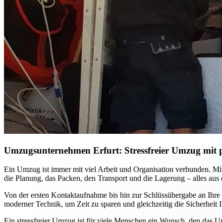
Umzugsunternehmen Erfurt: Stressfreier Umzug mit p
Ein Umzug ist immer mit viel Arbeit und Organisation verbunden. M
die Planung, das Packen, den Transport und die Lagerung – alles aus
Von der ersten Kontaktaufnahme bis hin zur Schlüssübergabe an Ihre
moderner Technik, um Zeit zu sparen und gleichzeitig die Sicherhei
Ein stressfreier Umzug ist für viele Menschen ein Wunsch, den das U