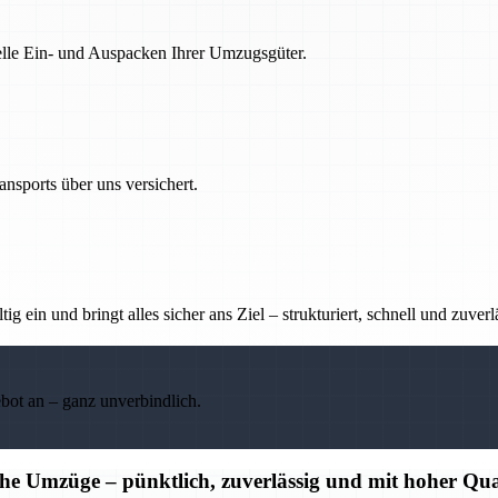
nelle Ein- und Auspacken Ihrer Umzugsgüter.
nsports über uns versichert.
g ein und bringt alles sicher ans Ziel – strukturiert, schnell und zuverl
ebot an – ganz unverbindlich.
che Umzüge – pünktlich, zuverlässig und mit hoher Qua