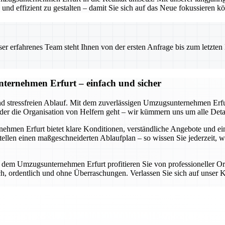
nd effizient zu gestalten – damit Sie sich auf das Neue fokussieren k
 erfahrenes Team steht Ihnen von der ersten Anfrage bis zum letzten Ka
ternehmen Erfurt – einfach und sicher
nd stressfreien Ablauf. Mit dem zuverlässigen Umzugsunternehmen Erfur
oder die Organisation von Helfern geht – wir kümmern uns um alle Detai
en Erfurt bietet klare Konditionen, verständliche Angebote und eine d
llen einen maßgeschneiderten Ablaufplan – so wissen Sie jederzeit, 
it dem Umzugsunternehmen Erfurt profitieren Sie von professioneller O
lich, ordentlich und ohne Überraschungen. Verlassen Sie sich auf uns