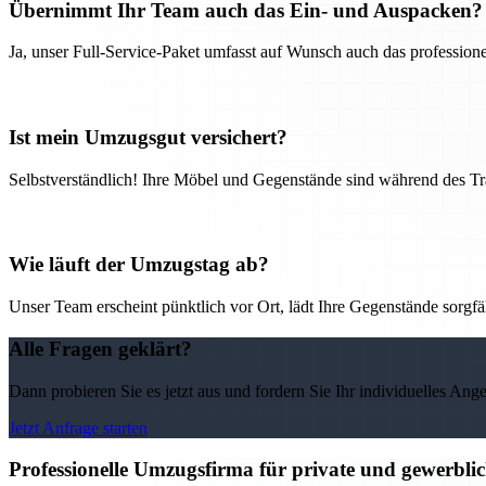
Übernimmt Ihr Team auch das Ein- und Auspacken?
Ja, unser Full-Service-Paket umfasst auf Wunsch auch das professio
Ist mein Umzugsgut versichert?
Selbstverständlich! Ihre Möbel und Gegenstände sind während des Tra
Wie läuft der Umzugstag ab?
Unser Team erscheint pünktlich vor Ort, lädt Ihre Gegenstände sorgfälti
Alle Fragen geklärt?
Dann probieren Sie es jetzt aus und fordern Sie Ihr individuelles Ang
Jetzt Anfrage starten
Professionelle Umzugsfirma für private und gewerbli