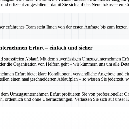
nd effizient zu gestalten – damit Sie sich auf das Neue fokussieren k
 erfahrenes Team steht Ihnen von der ersten Anfrage bis zum letzten Ka
ternehmen Erfurt – einfach und sicher
nd stressfreien Ablauf. Mit dem zuverlässigen Umzugsunternehmen Erfur
oder die Organisation von Helfern geht – wir kümmern uns um alle Detai
en Erfurt bietet klare Konditionen, verständliche Angebote und eine d
llen einen maßgeschneiderten Ablaufplan – so wissen Sie jederzeit, 
it dem Umzugsunternehmen Erfurt profitieren Sie von professioneller O
lich, ordentlich und ohne Überraschungen. Verlassen Sie sich auf uns