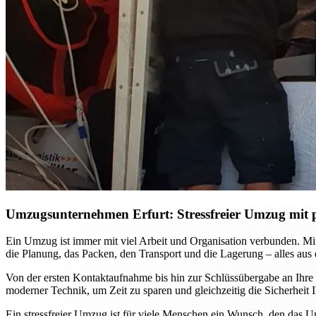
Umzugsunternehmen Erfurt: Stressfreier Umzug mit p
Ein Umzug ist immer mit viel Arbeit und Organisation verbunden. M
die Planung, das Packen, den Transport und die Lagerung – alles aus
Von der ersten Kontaktaufnahme bis hin zur Schlüssübergabe an Ihre
moderner Technik, um Zeit zu sparen und gleichzeitig die Sicherhei
Ein stressfreier Umzug ist für viele Menschen ein Wunsch, den das U