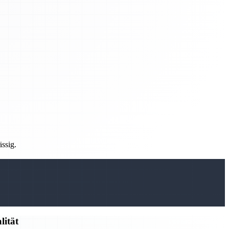
ässig.
lität