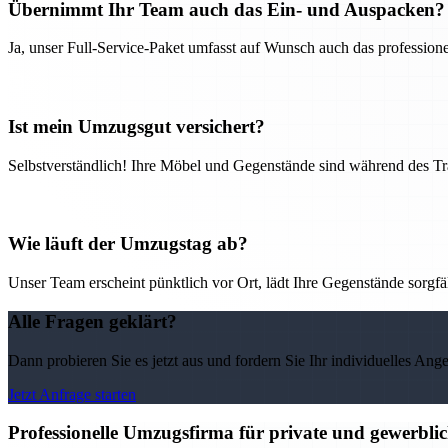
Übernimmt Ihr Team auch das Ein- und Auspacken?
Ja, unser Full-Service-Paket umfasst auf Wunsch auch das professio
Ist mein Umzugsgut versichert?
Selbstverständlich! Ihre Möbel und Gegenstände sind während des Tra
Wie läuft der Umzugstag ab?
Unser Team erscheint pünktlich vor Ort, lädt Ihre Gegenstände sorgfälti
Alle Fragen geklärt?
Dann probieren Sie es jetzt aus und fordern Sie Ihr individuelles Ang
Jetzt Anfrage starten
Professionelle Umzugsfirma für private und gewerbli