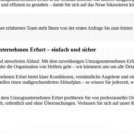
nd effizient zu gestalten – damit Sie sich auf das Neue fokussieren k
 erfahrenes Team steht Ihnen von der ersten Anfrage bis zum letzten Ka
ternehmen Erfurt – einfach und sicher
nd stressfreien Ablauf. Mit dem zuverlässigen Umzugsunternehmen Erfur
oder die Organisation von Helfern geht – wir kümmern uns um alle Detai
en Erfurt bietet klare Konditionen, verständliche Angebote und eine d
llen einen maßgeschneiderten Ablaufplan – so wissen Sie jederzeit, 
it dem Umzugsunternehmen Erfurt profitieren Sie von professioneller O
lich, ordentlich und ohne Überraschungen. Verlassen Sie sich auf uns