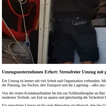
Umzugsunternehmen Erfurt: Stressfreier Umzug mit p
Ein Umzug ist immer mit viel Arbeit und Organisation verbunden. M
die Planung, das Packen, den Transport und die Lagerung – alles aus
Von der ersten Kontaktaufnahme bis hin zur Schlüssübergabe an Ihre
moderner Technik, um Zeit zu sparen und gleichzeitig die Sicherhei
Ein stressfreier Umzug ist für viele Menschen ein Wunsch, den das U