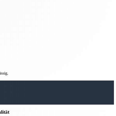
ässig.
lität