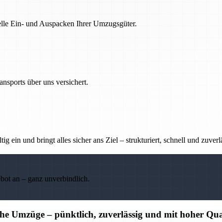
nelle Ein- und Auspacken Ihrer Umzugsgüter.
nsports über uns versichert.
g ein und bringt alles sicher ans Ziel – strukturiert, schnell und zuverl
ebot an – ganz unverbindlich.
che Umzüge – pünktlich, zuverlässig und mit hoher Qua