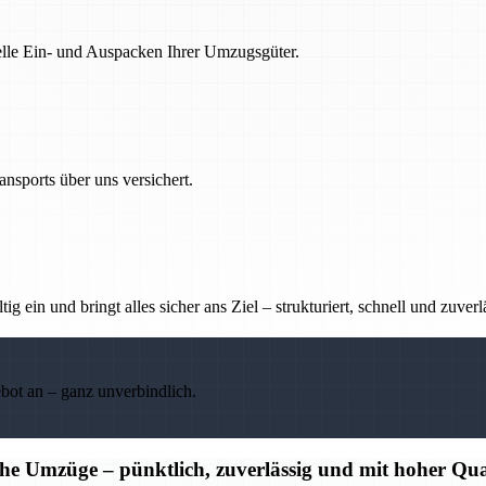
nelle Ein- und Auspacken Ihrer Umzugsgüter.
nsports über uns versichert.
g ein und bringt alles sicher ans Ziel – strukturiert, schnell und zuverl
ebot an – ganz unverbindlich.
che Umzüge – pünktlich, zuverlässig und mit hoher Qua