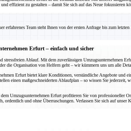
nd effizient zu gestalten – damit Sie sich auf das Neue fokussieren k
 erfahrenes Team steht Ihnen von der ersten Anfrage bis zum letzten Ka
ternehmen Erfurt – einfach und sicher
nd stressfreien Ablauf. Mit dem zuverlässigen Umzugsunternehmen Erfur
oder die Organisation von Helfern geht – wir kümmern uns um alle Detai
en Erfurt bietet klare Konditionen, verständliche Angebote und eine d
llen einen maßgeschneiderten Ablaufplan – so wissen Sie jederzeit, 
it dem Umzugsunternehmen Erfurt profitieren Sie von professioneller O
lich, ordentlich und ohne Überraschungen. Verlassen Sie sich auf uns