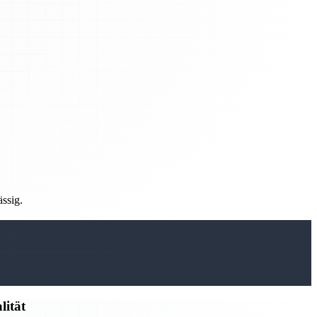
ässig.
lität