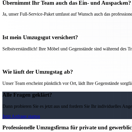
Übernimmt Ihr Team auch das Ein- und Auspacken?
Ja, unser Full-Service-Paket umfasst auf Wunsch auch das professio
Ist mein Umzugsgut versichert?
Selbstverständlich! Ihre Möbel und Gegenstände sind während des Tra
Wie läuft der Umzugstag ab?
Unser Team erscheint pünktlich vor Ort, lädt Ihre Gegenstände sorgfälti
Alle Fragen geklärt?
Dann probieren Sie es jetzt aus und fordern Sie Ihr individuelles Ang
Jetzt Anfrage starten
Professionelle Umzugsfirma für private und gewerbli