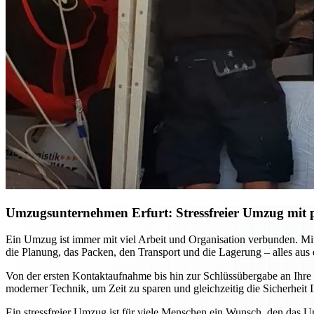
Umzugsunternehmen Erfurt: Stressfreier Umzug mit p
Ein Umzug ist immer mit viel Arbeit und Organisation verbunden. M
die Planung, das Packen, den Transport und die Lagerung – alles aus
Von der ersten Kontaktaufnahme bis hin zur Schlüssübergabe an Ihre
moderner Technik, um Zeit zu sparen und gleichzeitig die Sicherhei
Ein stressfreier Umzug ist für viele Menschen ein Wunsch, den das U