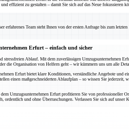
nd effizient zu gestalten – damit Sie sich auf das Neue fokussieren k
 erfahrenes Team steht Ihnen von der ersten Anfrage bis zum letzten Ka
ternehmen Erfurt – einfach und sicher
nd stressfreien Ablauf. Mit dem zuverlässigen Umzugsunternehmen Erfur
oder die Organisation von Helfern geht – wir kümmern uns um alle Detai
en Erfurt bietet klare Konditionen, verständliche Angebote und eine d
llen einen maßgeschneiderten Ablaufplan – so wissen Sie jederzeit, 
it dem Umzugsunternehmen Erfurt profitieren Sie von professioneller O
lich, ordentlich und ohne Überraschungen. Verlassen Sie sich auf uns