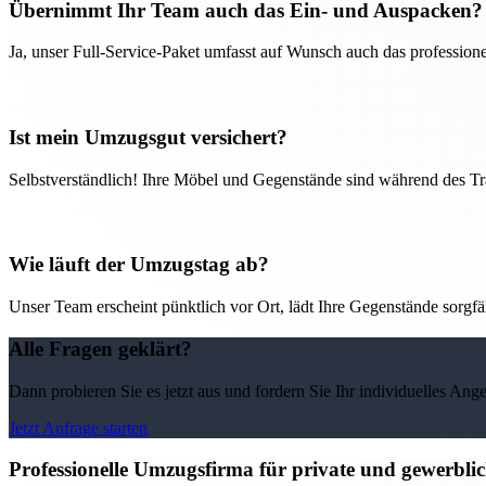
Übernimmt Ihr Team auch das Ein- und Auspacken?
Ja, unser Full-Service-Paket umfasst auf Wunsch auch das professio
Ist mein Umzugsgut versichert?
Selbstverständlich! Ihre Möbel und Gegenstände sind während des Tra
Wie läuft der Umzugstag ab?
Unser Team erscheint pünktlich vor Ort, lädt Ihre Gegenstände sorgfälti
Alle Fragen geklärt?
Dann probieren Sie es jetzt aus und fordern Sie Ihr individuelles Ang
Jetzt Anfrage starten
Professionelle Umzugsfirma für private und gewerbli