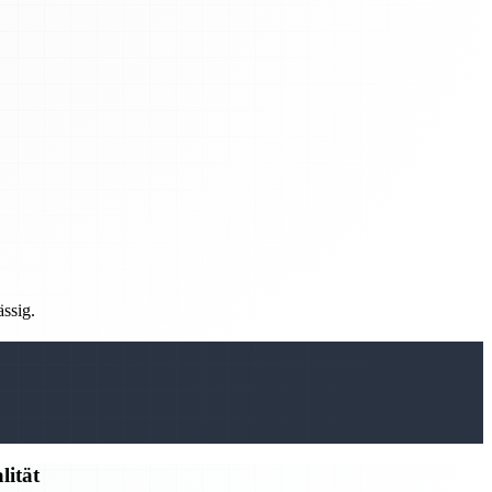
ässig.
lität