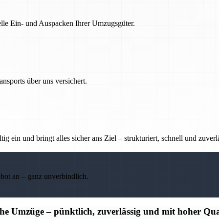
nelle Ein- und Auspacken Ihrer Umzugsgüter.
nsports über uns versichert.
g ein und bringt alles sicher ans Ziel – strukturiert, schnell und zuverl
ebot an – ganz unverbindlich.
che Umzüge – pünktlich, zuverlässig und mit hoher Qua