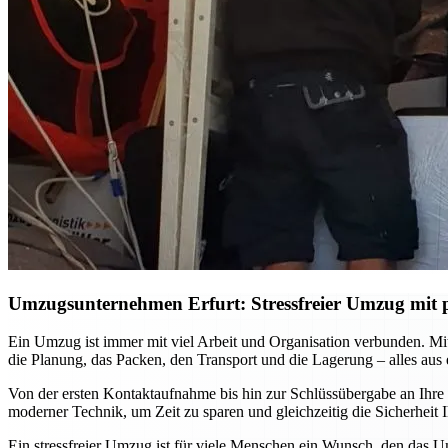
Umzugsunternehmen Erfurt: Stressfreier Umzug mit p
Ein Umzug ist immer mit viel Arbeit und Organisation verbunden. M
die Planung, das Packen, den Transport und die Lagerung – alles aus
Von der ersten Kontaktaufnahme bis hin zur Schlüssübergabe an Ihre
moderner Technik, um Zeit zu sparen und gleichzeitig die Sicherhei
Ein stressfreier Umzug ist für viele Menschen ein Wunsch, den das U