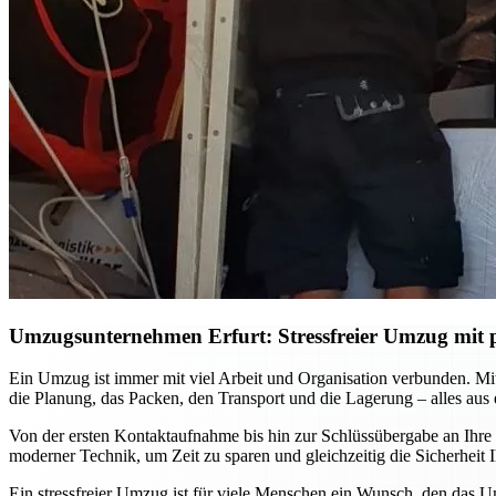
Umzugsunternehmen Erfurt: Stressfreier Umzug mit p
Ein Umzug ist immer mit viel Arbeit und Organisation verbunden. M
die Planung, das Packen, den Transport und die Lagerung – alles aus
Von der ersten Kontaktaufnahme bis hin zur Schlüssübergabe an Ihre
moderner Technik, um Zeit zu sparen und gleichzeitig die Sicherhei
Ein stressfreier Umzug ist für viele Menschen ein Wunsch, den das U