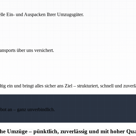
nelle Ein- und Auspacken Ihrer Umzugsgüter.
nsports über uns versichert.
g ein und bringt alles sicher ans Ziel – strukturiert, schnell und zuverl
ebot an – ganz unverbindlich.
che Umzüge – pünktlich, zuverlässig und mit hoher Qua