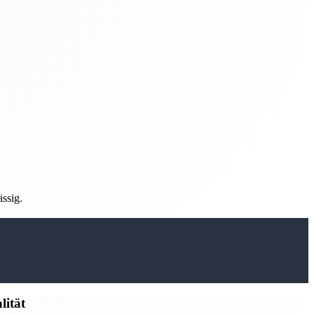
ässig.
lität