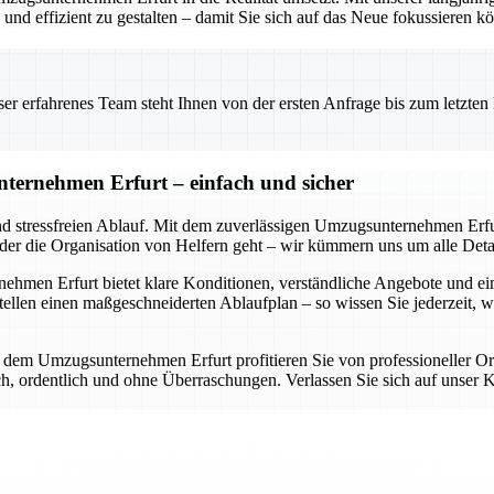
nd effizient zu gestalten – damit Sie sich auf das Neue fokussieren k
 erfahrenes Team steht Ihnen von der ersten Anfrage bis zum letzten Ka
ternehmen Erfurt – einfach und sicher
nd stressfreien Ablauf. Mit dem zuverlässigen Umzugsunternehmen Erfur
oder die Organisation von Helfern geht – wir kümmern uns um alle Detai
en Erfurt bietet klare Konditionen, verständliche Angebote und eine d
llen einen maßgeschneiderten Ablaufplan – so wissen Sie jederzeit, 
it dem Umzugsunternehmen Erfurt profitieren Sie von professioneller O
lich, ordentlich und ohne Überraschungen. Verlassen Sie sich auf uns