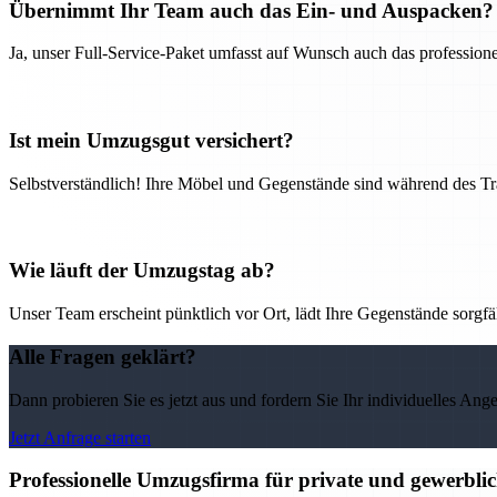
Übernimmt Ihr Team auch das Ein- und Auspacken?
Ja, unser Full-Service-Paket umfasst auf Wunsch auch das professio
Ist mein Umzugsgut versichert?
Selbstverständlich! Ihre Möbel und Gegenstände sind während des Tra
Wie läuft der Umzugstag ab?
Unser Team erscheint pünktlich vor Ort, lädt Ihre Gegenstände sorgfälti
Alle Fragen geklärt?
Dann probieren Sie es jetzt aus und fordern Sie Ihr individuelles Ang
Jetzt Anfrage starten
Professionelle Umzugsfirma für private und gewerbli