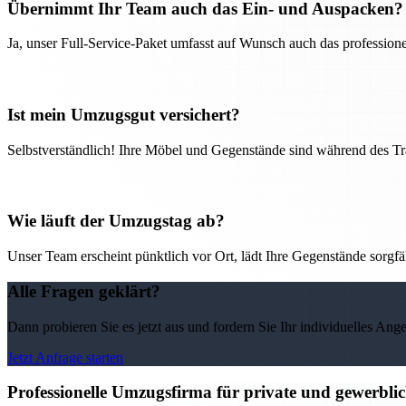
Übernimmt Ihr Team auch das Ein- und Auspacken?
Ja, unser Full-Service-Paket umfasst auf Wunsch auch das professio
Ist mein Umzugsgut versichert?
Selbstverständlich! Ihre Möbel und Gegenstände sind während des Tra
Wie läuft der Umzugstag ab?
Unser Team erscheint pünktlich vor Ort, lädt Ihre Gegenstände sorgfälti
Alle Fragen geklärt?
Dann probieren Sie es jetzt aus und fordern Sie Ihr individuelles Ang
Jetzt Anfrage starten
Professionelle Umzugsfirma für private und gewerbli