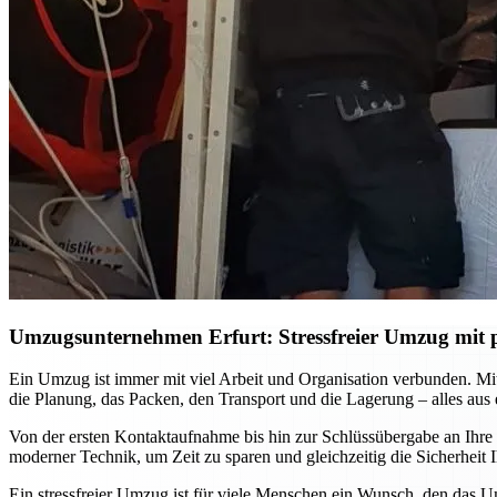
Umzugsunternehmen Erfurt: Stressfreier Umzug mit p
Ein Umzug ist immer mit viel Arbeit und Organisation verbunden. M
die Planung, das Packen, den Transport und die Lagerung – alles aus
Von der ersten Kontaktaufnahme bis hin zur Schlüssübergabe an Ihre
moderner Technik, um Zeit zu sparen und gleichzeitig die Sicherhei
Ein stressfreier Umzug ist für viele Menschen ein Wunsch, den das U