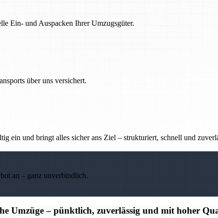
nelle Ein- und Auspacken Ihrer Umzugsgüter.
nsports über uns versichert.
g ein und bringt alles sicher ans Ziel – strukturiert, schnell und zuverl
ebot an – ganz unverbindlich.
che Umzüge – pünktlich, zuverlässig und mit hoher Qua