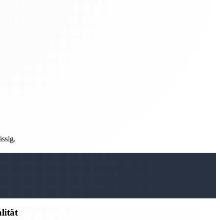
ässig.
lität